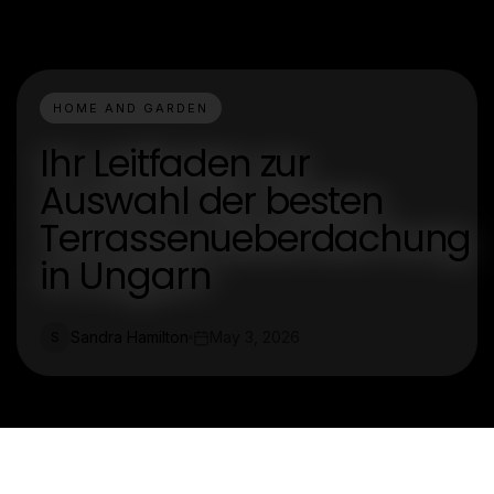
HOME AND GARDEN
Ihr Leitfaden zur
Auswahl der besten
Terrassenueberdachung
in Ungarn
Sandra Hamilton
May 3, 2026
S