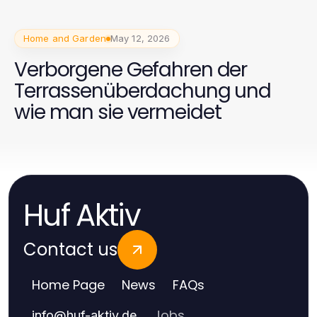
Home and Garden
May 12, 2026
Verborgene Gefahren der
Terrassenüberdachung und
wie man sie vermeidet
Huf Aktiv
Contact us
Home Page
News
FAQs
Jobs
info
@
huf-aktiv.de